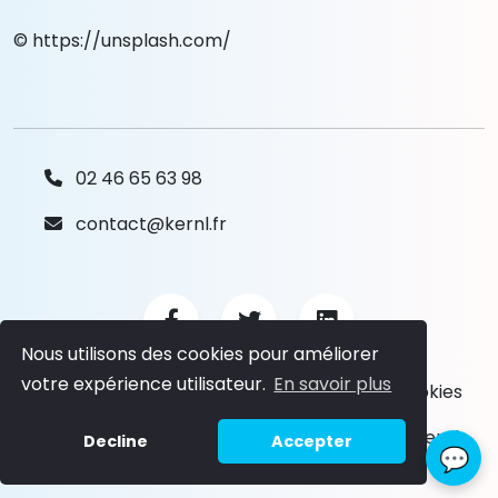
©
https://unsplash.com/
02 46 65 63 98
contact@kernl.fr
Nous utilisons des cookies pour améliorer
votre expérience utilisateur.
En savoir plus
Mentions légales
&
Gestion des cookies
Tous droits réservés.
©
2026 Kernl.
Decline
Accepter
💬