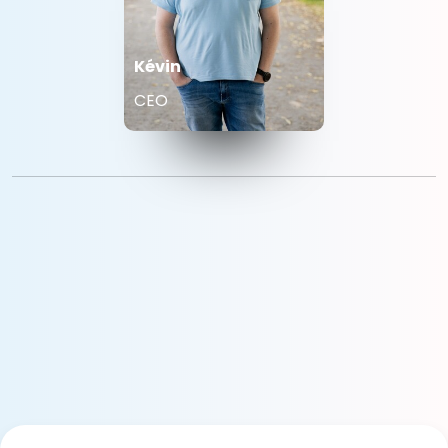
Kévin
CEO